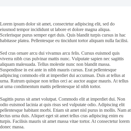
Lorem ipsum dolor sit amet, consectetur adipiscing elit, sed do
eiusmod tempor incididunt ut labore et dolore magna aliqua.
Scelerisque purus semper eget duis. Quis blandit turpis cursus in hac
habitasse platea. Pellentesque eu tincidunt tortor aliquam nulla facilisi.
Sed cras ornare arcu dui vivamus arcu felis. Cursus euismod quis
viverra nibh cras pulvinar mattis nunc. Vulputate sapien nec sagittis
aliquam malesuada. Tellus molestie nunc non blandit massa.
Suspendisse in est ante in nibh mauris cursus. Erat pellentesque
adipiscing commodo elit at imperdiet dui accumsan. Duis at tellus at
urna. Rutrum quisque non tellus orci ac auctor augue mauris. At tellus
at urna condimentum mattis pellentesque id nibh tortor.
Sagittis purus sit amet volutpat. Commodo elit at imperdiet dui. Non
odio euismod lacinia at quis risus sed vulputate odio. Adipiscing elit
pellentesque habitant morbi. Etiam sit amet nisl purus in mollis. Nam at
lectus urna duis. Aliquet eget sit amet tellus cras adipiscing enim eu
turpis. Facilisis mauris sit amet massa vitae tortor. At consectetur lorem
donec massa.