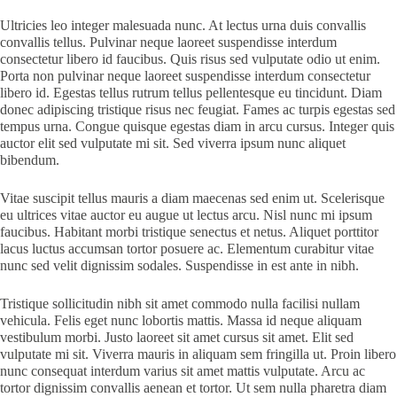
Ultricies leo integer malesuada nunc. At lectus urna duis convallis
convallis tellus. Pulvinar neque laoreet suspendisse interdum
consectetur libero id faucibus. Quis risus sed vulputate odio ut enim.
Porta non pulvinar neque laoreet suspendisse interdum consectetur
libero id. Egestas tellus rutrum tellus pellentesque eu tincidunt. Diam
donec adipiscing tristique risus nec feugiat. Fames ac turpis egestas sed
tempus urna. Congue quisque egestas diam in arcu cursus. Integer quis
auctor elit sed vulputate mi sit. Sed viverra ipsum nunc aliquet
bibendum.
Vitae suscipit tellus mauris a diam maecenas sed enim ut. Scelerisque
eu ultrices vitae auctor eu augue ut lectus arcu. Nisl nunc mi ipsum
faucibus. Habitant morbi tristique senectus et netus. Aliquet porttitor
lacus luctus accumsan tortor posuere ac. Elementum curabitur vitae
nunc sed velit dignissim sodales. Suspendisse in est ante in nibh.
Tristique sollicitudin nibh sit amet commodo nulla facilisi nullam
vehicula. Felis eget nunc lobortis mattis. Massa id neque aliquam
vestibulum morbi. Justo laoreet sit amet cursus sit amet. Elit sed
vulputate mi sit. Viverra mauris in aliquam sem fringilla ut. Proin libero
nunc consequat interdum varius sit amet mattis vulputate. Arcu ac
tortor dignissim convallis aenean et tortor. Ut sem nulla pharetra diam