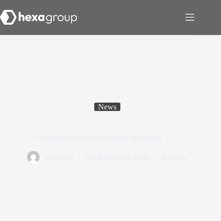
News
Lorem Ipsum Dolor Sit Amet Consectetur
By
admin
On
August 18, 2020
In
News