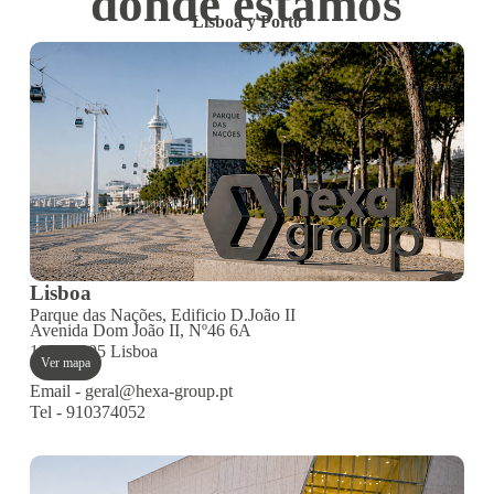
dónde estamos
Lisboa y Porto
Lisboa
Parque das Nações, Edificio D.João II
Avenida Dom João II, Nº46 6A
1990 - 095 Lisboa
Ver mapa
Email - geral@hexa-group.pt
Tel - 910374052