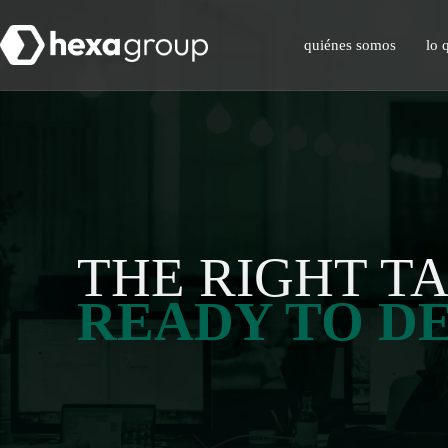
quiénes somos
lo 
THE RIGHT TA
READY TO D