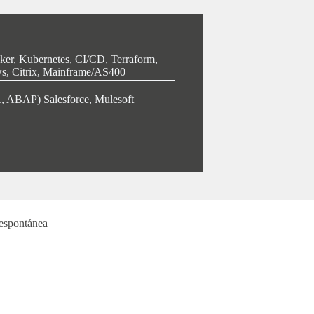
er, Kubernetes, CI/CD, Terraform,
s, Citrix, Mainframe/AS400
 ABAP) Salesforce, Mulesoft
 espontánea