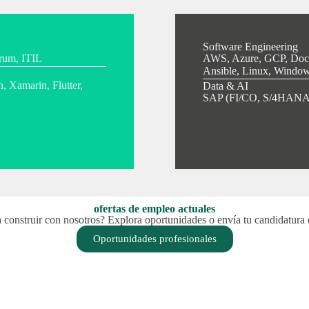
Software Engineering
crum, ITIL
AWS, Azure, GCP, Dock
Ansible, Linux, Window
, Xamarin, Flutter,
Data & AI
SAP (FI/CO, S/4HANA,
ofertas de empleo actuales
a construir con nosotros? Explora oportunidades o envía tu candidatura
Oportunidades profesionales