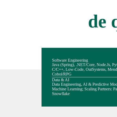
de 
Software Engineering
Java (Spring), .NET/Core, Node.Js, Py
C/C++, Low-Code, OutSystems, Mend
Cobol/RPG
Data & AI
Data Engineering, AI & Predictive Mod
Machine Learning; Scaling Partners: Pa
Snowflake