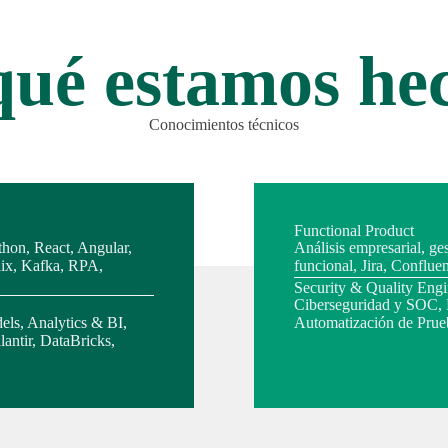
qué estamos he
Conocimientos técnicos
Functional Product
thon, React, Angular,
Análisis empresarial, ge
ix, Kafka, RPA,
funcional, Jira, Conflue
Security & Quality Engi
Ciberseguridad y SOC, 
els, Analytics & BI,
Automatización de Prue
lantir, DataBricks,