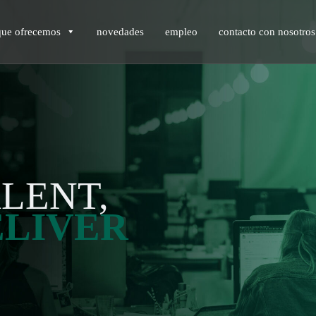
que ofrecemos
novedades
empleo
contacto con nosotros
LENT,
ELIVER