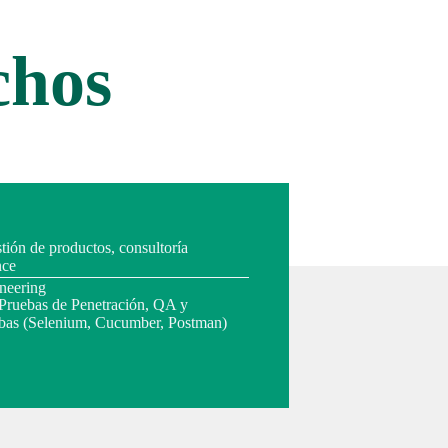
chos
stión de productos, consultoría
nce
neering
Pruebas de Penetración, QA y
bas (Selenium, Cucumber, Postman)