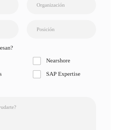
resan?
Nearshore
s
SAP Expertise