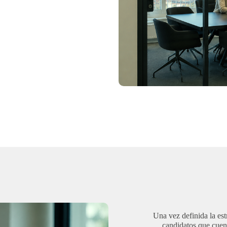
Una vez definida la est
candidatos que cuent