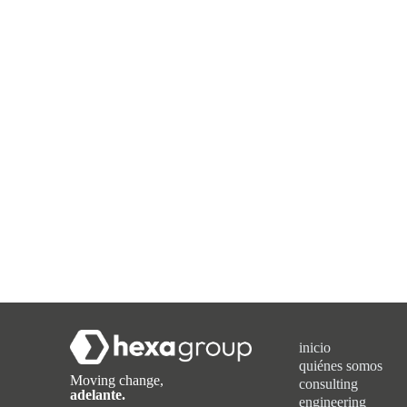
inicio
quiénes somos
Moving change,
consulting
adelante.
engineering