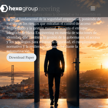
Paper Engineering
Este documento analiza cómo la identidad se ha convertido en
un pilar fundamental de la seguridad empresarial, poniendo de
manifiesto los riesgos que entrañan el control de acceso
fragmentado y la gestión manual. Presenta el enfoque
integrado de Hexa Engineering en materia de soluciones de
identidad, que combina la gestión de la gobernanza, el acceso
y los privilegios para reforzar la seguridad, el cumplimiento
normativo y la resiliencia operativa mediante la
automatización.
Download Paper