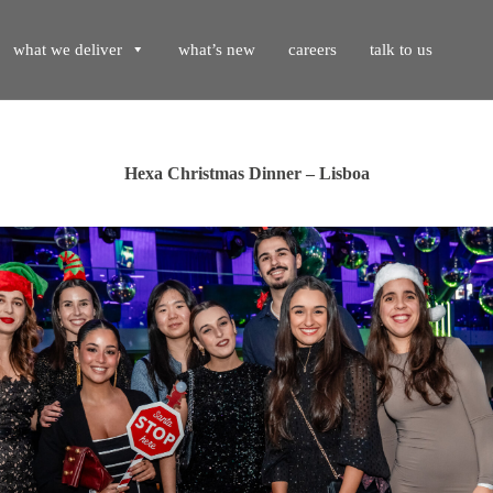
what we deliver
what’s new
careers
talk to us
Hexa Christmas Dinner – Lisboa