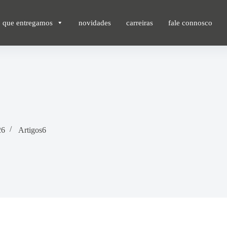
o que entregamos
novidades
carreiras
fale connosco
26
Artigos6